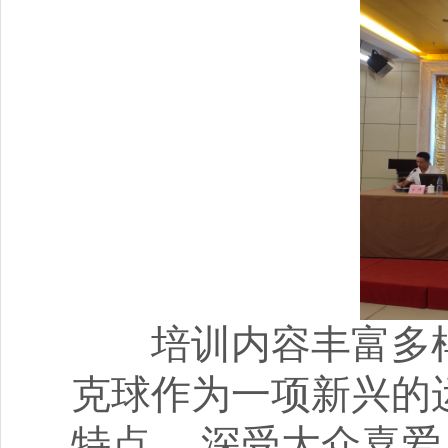
培训内容丰富多样
克球作为一项新兴的
特点 ，深受大众喜