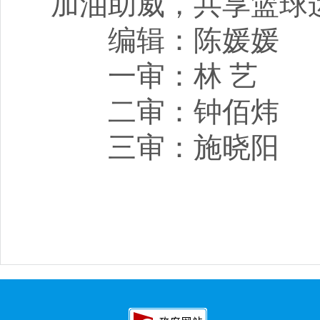
加油助威，共享篮球
编辑：陈媛媛
一审：林 艺
二审：钟佰炜
三审：施晓阳