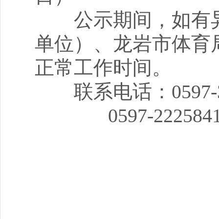
公示期间，如有异
单位）、龙岩市体育
正常工作时间。
联系电话：0597-3
0597-22258