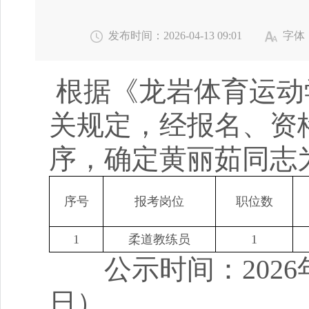
发布时间：2026-04-13 09:01
字体
根据《龙岩体育运动
关规定，经报名、资
序，确定黄丽茹同志
序号
报考岗位
职位数
1
柔道教练员
1
公示时间：2026年4
日）