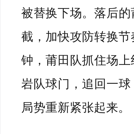
被替换下场。落后的
截，加快攻防转换节
钟，莆田队抓住场上
岩队球门，追回一球
局势重新紧张起来。