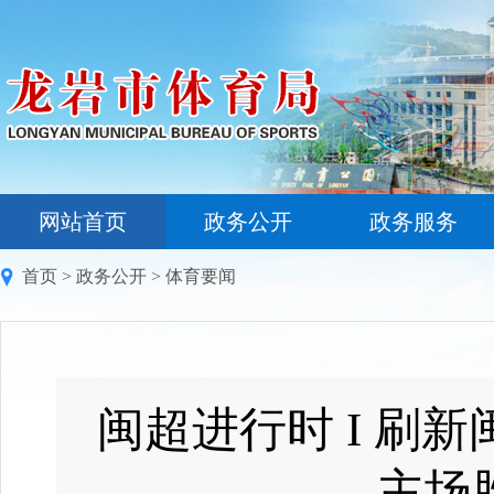
网站首页
政务公开
政务服务
首页
>
政务公开
>
体育要闻
闽超进行时 I 刷
主场