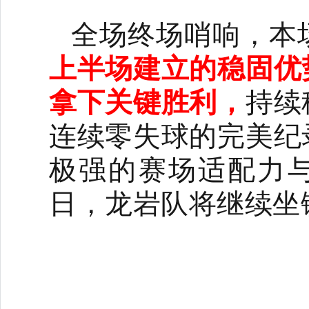
全场终场哨响，本
上半场建立的稳固优
拿下关键胜利，
持续
连续零失球的完美纪
极强的赛场适配力与
日，龙岩队将继续坐