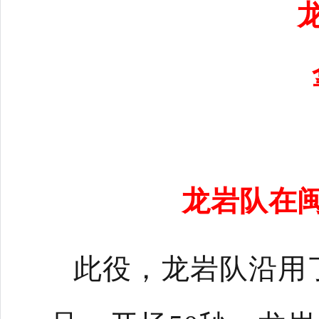
龙岩队在闽
此役，龙岩队沿用