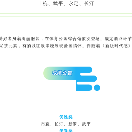
上杭、武平、永定、长汀
爱好者身着绚丽服装，在体育公园综合馆依次登场。规定套路环
采茶
元素，有的以红歌串烧展现爱国情怀。伴随着《新版时代感
。
成绩公告
优胜奖
市直、长汀、新罗、武平
优秀奖