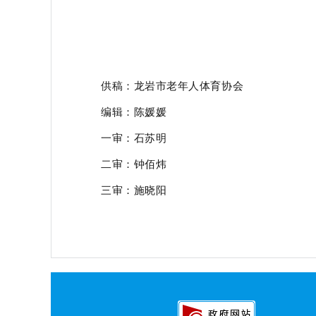
供稿：龙岩市老年人体育协会
编辑：陈媛媛
一审：石苏明
二审：钟佰炜
三审：施晓阳