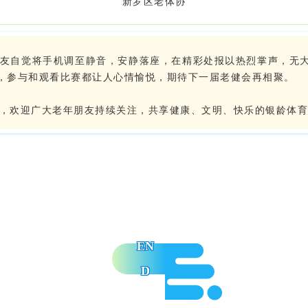
新罗区老体协
友自觉将手机调至静音，安静落座，在精彩处报以热烈掌声，无
，参与和观看比赛都让人心情愉悦，期待下一届老健会再相聚。
，欢迎广大老年朋友持续关注，共享健康、文明、快乐的银龄体育
EN
D