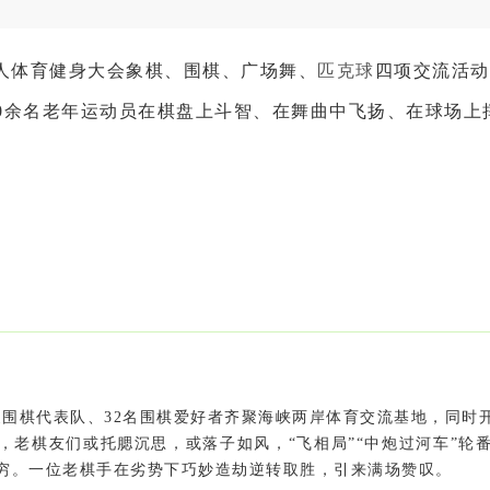
年人体育健身大会象棋、围棋、广场舞、
匹克球
四项交流活动
00余名老年运动员在棋盘上斗智、在舞曲中飞扬、在球场上
8支围棋代表队、32名围棋爱好者齐聚海峡两岸体育交流基地，同
，老棋友们或托腮沉思，或落子如风，“飞相局”“
中炮过河车
”轮
穷。一位老棋手在劣势下巧妙造劫逆转取胜，引来满场赞叹。