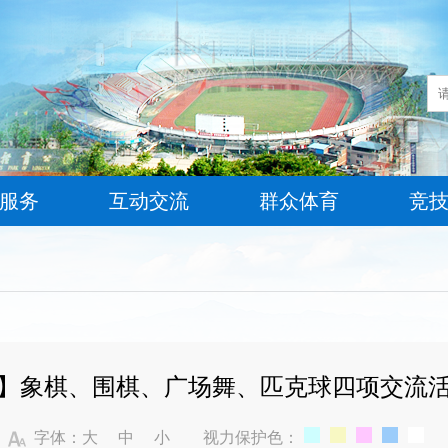
服务
互动交流
群众体育
竞
】象棋、围棋、广场舞、匹克球四项交流
字体：
大
中
小
视力保护色：