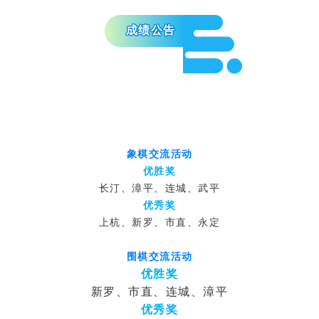
成绩公告
象棋交流活动
优胜奖
长汀
、漳平、连城、武平
优秀奖
上杭
、新罗、市直、永定
围棋交流活动
优胜奖
新罗、市直、连城、漳平
优秀奖