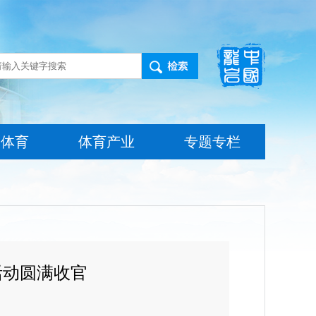
技体育
体育产业
专题专栏
活动圆满收官