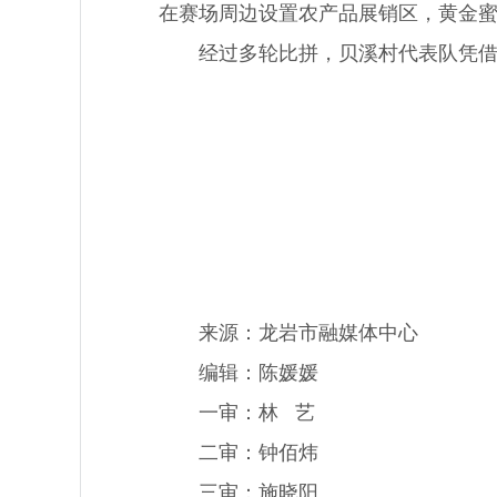
在赛场周边设置农产品展销区，黄金蜜
经过多轮比拼，贝溪村代表队凭借稳
来源：龙岩市融媒体中心
编辑：陈媛媛
一审：林 艺
二审：钟佰炜
三审：施晓阳