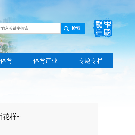
技体育
体育产业
专题专栏
新花样~