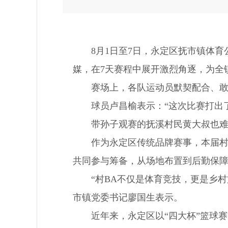
8月1日至7日，永定区抚市镇体育公
媒，在7天赛程中展开激烈角逐，为全
赛场上，各队运动员默契配合、敢打
球员卢昌榆表示：“这次比赛打出了
带孙子观赛的抚溪村民黄大叔也难掩
作为永定区传统品牌赛事，本届村B
共同参与筹备，从场地布置到后勤保
“村BA不仅是体育竞技，更是乡村
市镇党委书记廖国生表示。
近年来，永定区以“四大杯”篮球赛