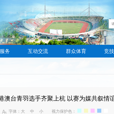
服务
互动交流
群众体育
竞
港澳台青羽选手齐聚上杭 以赛为媒共叙情
字体：
大
中
小
视力保护色：