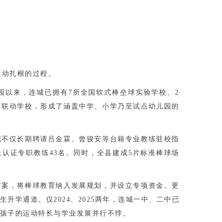
运动扎根的过程。
校园以来，连城已拥有‌7所全国软式棒垒球实验学校、2
球联动学校，形成了涵盖中学、小学乃至试点幼儿园的
不仅长期聘请‌吕金霖、曾骏安等台籍专业教练‌驻校指
认证专职教练43名。同时，全县建成‌5片标准棒球场
方案，将棒球教育纳入发展规划，并设立专项资金。更
升学通道‌。仅2024、2025两年，连城一中、二中已
孩子的运动特长与学业发展并行不悖。