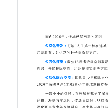
面向2026年，连城已擘画新的蓝图：
⚾️
深化普及‌：
打响“人生第一棒在连城
启蒙教育，让运动的种子播撒得更广。
⚾️
强化师资：
聚焦13所省级棒垒球联
授课、开展校际交流、组织技能实训等方式
⚾️
深化闽台交流：
聚焦青少年棒球文
2026年海峡两岸(连城)青少年棒球邀请
一颗小小的棒球，在连城被赋予了深
穿梭于海峡两岸之间，传递着默契，联结
深化两岸青少年交流融合，努力将自身打造