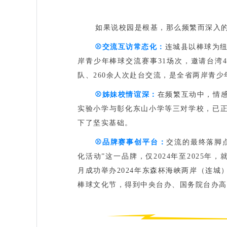
如果说校园是根基，那么频繁而深入
⚾️
交流互访常态化‌：
连城县以棒球为纽
岸青少年棒球交流赛事31场次，邀请台湾4
队、260余人次赴台交流，是全省两岸青
⚾️
姊妹校情谊深‌：
在频繁互动中，情
实验小学与彰化东山小学等三对学校，已正式
下了坚实基础。
⚾️
品牌赛事创平台‌：
交流的最终落脚
化活动”这一品牌，仅2024年至2025年
月成功举办2024年东森杯海峡两岸（连
棒球文化节，得到中央台办、国务院台办高