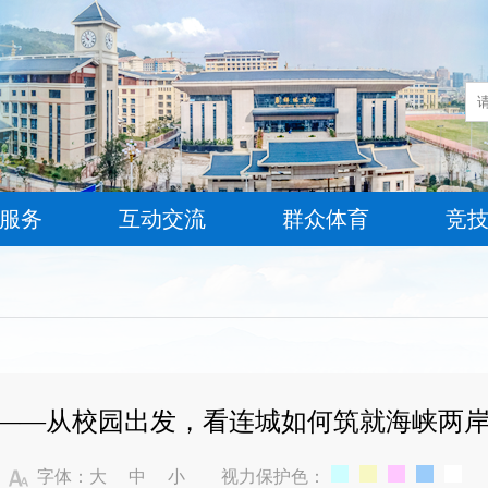
服务
互动交流
群众体育
竞
生情——从校园出发，看连城如何筑就海峡两岸
字体：
大
中
小
视力保护色：