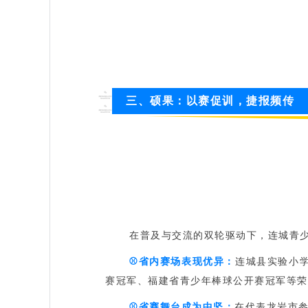
三、硕果：以赛促训，捷报频传‌
在普及与交流的双轮驱动下，连城青
⚾️
省内赛场表现优异‌：
连城县实验小
赛冠军、福建省青少年棒球公开赛冠军等荣
⚾️
省赛舞台成为中坚‌：
在代表龙岩市参