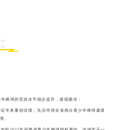
少年棒球的竞技水平稳步提升，捷报频传：
学近年来屡创佳绩，先后夺得全省闽台青少年棒球邀请
誉。
加的2025年福建省青少年棒球锦标赛中，连城学子一