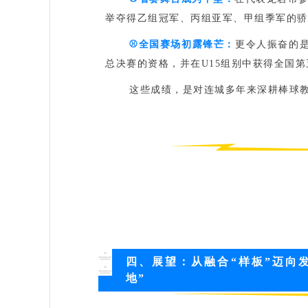
举夺得‌乙组冠军、丙组亚军、甲组季军‌的
⚾️
全国赛场初露锋芒‌：
更令人振奋的
总决赛的资格，并在U15组别中获得‌全国
这些成绩，是对连城多年来深耕棒球
四、展望：从融合“样板”迈向发
地”‌