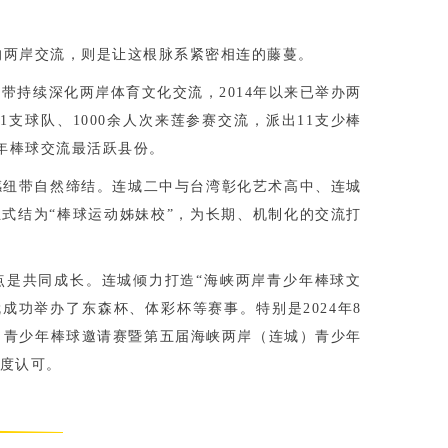
的两岸交流，则是让这根脉系紧密相连的藤蔓。
带持续深化两岸体育文化交流，2014年以来已举办两
1支球队、1000余人次来莲参赛交流，派出11支少棒
少年棒球交流最活跃县份。
感纽带自然缔结。连城二中与台湾彰化艺术高中、连城
‌结为“棒球运动姊妹校”‌，为长期、机制化的交流打
点是共同成长。连城倾力打造“海峡两岸青少年棒球文
，就成功举办了东森杯、体彩杯等赛事。特别是2024年8
城）青少年棒球邀请赛暨第五届海峡两岸（连城）青少年
度认可。