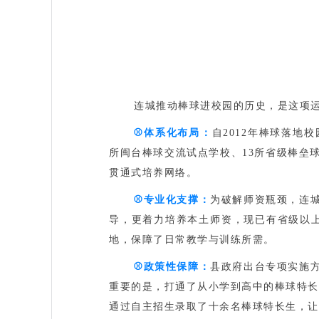
连城推动棒球进校园的历史，是这项
⚾️
体系化布局‌：
自2012年棒球落地
所闽台棒球交流试点学校、13所省级棒垒
贯通式培养网络。
⚾️
专业化支撑‌：
为破解师资瓶颈，连城
导，更着力培养本土师资，现已有省级以上
地‌，保障了日常教学与训练所需。
⚾️
政策性保障‌：
县政府出台专项实施
重要的是，‌打通了从小学到高中的棒球特长生
通过自主招生录取了十余名棒球特长生，让